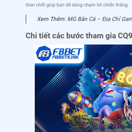
then chốt giúp bạn dễ dàng chạm tới chiến thắng.
Xem Thêm:
MG Bắn Cá – Địa Chỉ Ga
Chi tiết các bước tham gia CQ