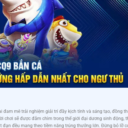
 đam mê trải nghiệm giải trí đầy kịch tính và sáng tạo, đồng th
i chơi sẽ được đắm chìm trong thế giới đại dương sinh động, 
 đạn đều mang theo tiềm năng trúng thưởng lớn. Đừng bỏ lỡ c