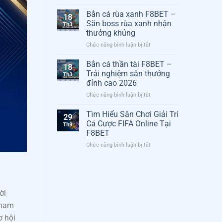
Bắn
Auto
cá
Bắn
Bắn cá rùa xanh F8BET –
18
xèng
Cá
Săn boss rùa xanh nhận
Th3
F8BET
Không?
thưởng khủng
–
Lợi
Chức năng bình luận bị tắt
ở
Trải
Hay
Bắn
nghiệm
Hại
cá
săn
Bắn cá thần tài F8BET –
18
rùa
xu
Trải nghiệm săn thưởng
Th3
xanh
đỉnh
đỉnh cao 2026
F8BET
cao
Chức năng bình luận bị tắt
ở
–
2026
Bắn
Săn
cá
boss
Tìm Hiểu Sân Chơi Giải Trí
29
thần
rùa
Cá Cược FIFA Online Tại
Th9
tài
xanh
F8BET
F8BET
nhận
Chức năng bình luận bị tắt
ở
–
thưởng
Tìm
Trải
khủng
Hiểu
nghiệm
Sân
săn
Chơi
thưởng
Giải
đỉnh
ời
Trí
cao
Cá
tham
2026
Cược
ơ hội
FIFA