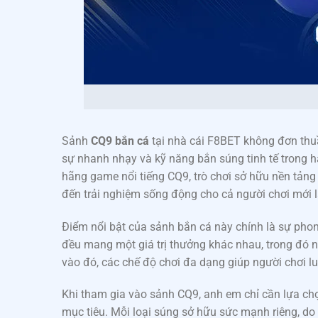
Sảnh
CQ9 bắn cá
tại nhà cái F8BET không đơn thuần 
sự nhanh nhạy và kỹ năng bắn súng tinh tế trong hà
hãng game nổi tiếng CQ9, trò chơi sở hữu nền tản
đến trải nghiệm sống động cho cả người chơi mới 
Điểm nổi bật của sảnh bắn cá này chính là sự phong
đều mang một giá trị thưởng khác nhau, trong đó 
vào đó, các chế độ chơi đa dạng giúp người chơi 
Khi tham gia vào sảnh CQ9, anh em chỉ cần lựa chọ
mục tiêu. Mỗi loại súng sở hữu sức mạnh riêng, do đ