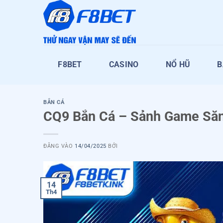
Bỏ
qua
nội
dung
F8BET
CASINO
NỔ HŨ
B
BẮN CÁ
CQ9 Bắn Cá – Sảnh Game Să
ĐĂNG VÀO
14/04/2025
BỞI
14
Th4