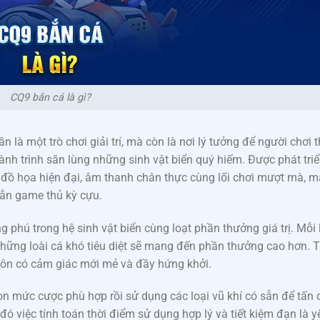
CQ9 bắn cá là gì?
là một trò chơi giải trí, mà còn là nơi lý tưởng để người chơi t
nh trình săn lùng những sinh vật biển quý hiếm. Được phát triể
g đồ họa hiện đại, âm thanh chân thực cùng lối chơi mượt mà, 
lẫn game thủ kỳ cựu.
 phú trong hệ sinh vật biển cùng loạt phần thưởng giá trị. Mỗi 
những loài cá khó tiêu diệt sẽ mang đến phần thưởng cao hơn.
luôn có cảm giác mới mẻ và đầy hứng khởi.
n mức cược phù hợp rồi sử dụng các loại vũ khí có sẵn để tấn
ó việc tính toán thời điểm sử dụng hợp lý và tiết kiệm đạn là y