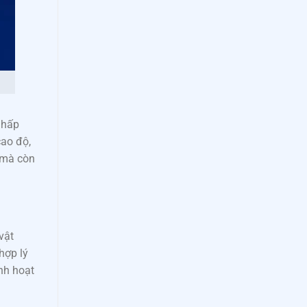
 hấp
cao độ,
n mà còn
vật
hợp lý
nh hoạt