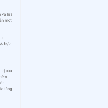
n và lựa
bắn một
ếm
ược hợp
trị của
thêm
còn
ia tăng