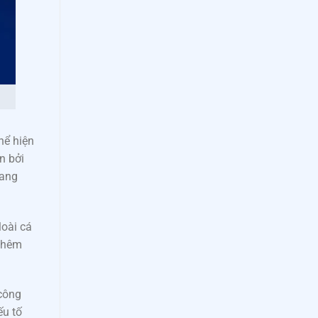
hể hiện
n bởi
mang
loài cá
 Thêm
 công
ếu tố