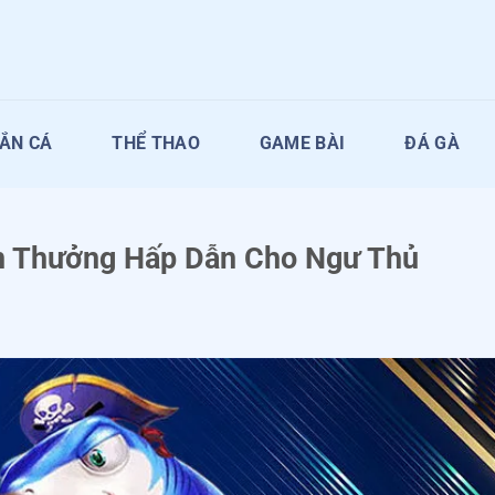
ẮN CÁ
THỂ THAO
GAME BÀI
ĐÁ GÀ
n Thưởng Hấp Dẫn Cho Ngư Thủ