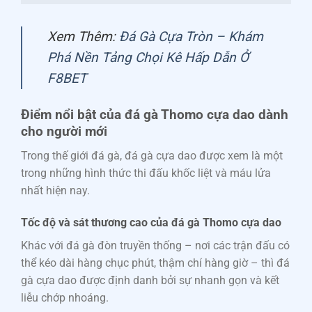
Xem Thêm:
Đá Gà Cựa Tròn – Khám
Phá Nền Tảng Chọi Kê Hấp Dẫn Ở
F8BET
Điểm nổi bật của đá gà Thomo cựa dao dành
cho người mới
Trong thế giới đá gà, đá gà cựa dao được xem là một
trong những hình thức thi đấu khốc liệt và máu lửa
nhất hiện nay.
Tốc độ và sát thương cao của đá gà Thomo cựa dao
Khác với đá gà đòn truyền thống – nơi các trận đấu có
thể kéo dài hàng chục phút, thậm chí hàng giờ – thì đá
gà cựa dao được định danh bởi sự nhanh gọn và kết
liễu chớp nhoáng.