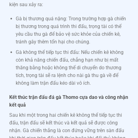
kiện sau xảy ra:
Gà bị thương quá nặng: Trong trường hợp gà chiến
bị thương trong quá trình thi đấu, trọng tài có thể
yêu cầu thu gà để bảo vệ sức khỏe của chiến kê,
tránh gây thêm tổn hại cho chúng.
Gà không thể tiếp tục thi đấu: Nếu chiến kê không
còn khả năng chiến đấu, chẳng hạn như bị mất
thăng bằng hoặc không thể di chuyển do thương
tích, trọng tài sẽ ra lệnh cho nài gà thu gà về để
không làm trận đấu kéo dài vô ích.
Kết thúc trận đấu đá gà Thomo cựa dao và công nhận
kết quả
Sau khi một trong hai chiến kê không thể tiếp tục thi
đấu, trận đấu sẽ kết thúc và kết quả sẽ được công
nhận. Gà chiến thắng là con đứng vững trên sàn đấu