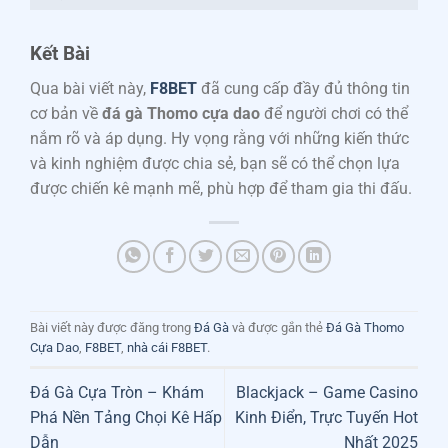
Kết Bài
Qua bài viết này,
F8BET
đã cung cấp đầy đủ thông tin
cơ bản về
đá gà Thomo cựa dao
để người chơi có thể
nắm rõ và áp dụng. Hy vọng rằng với những kiến thức
và kinh nghiệm được chia sẻ, bạn sẽ có thể chọn lựa
được chiến kê mạnh mẽ, phù hợp để tham gia thi đấu.
Bài viết này được đăng trong
Đá Gà
và được gắn thẻ
Đá Gà Thomo
Cựa Dao
,
F8BET
,
nhà cái F8BET
.
Đá Gà Cựa Tròn – Khám
Blackjack – Game Casino
Phá Nền Tảng Chọi Kê Hấp
Kinh Điển, Trực Tuyến Hot
Dẫn
Nhất 2025