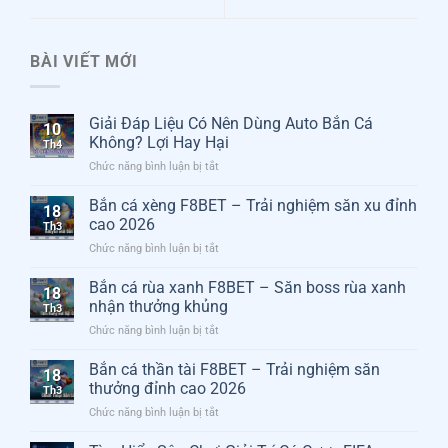
BÀI VIẾT MỚI
Giải Đáp Liệu Có Nên Dùng Auto Bắn Cá
10
Không? Lợi Hay Hại
Th4
Chức năng bình luận bị tắt
ở
Giải
Đáp
Bắn cá xèng F8BET – Trải nghiệm săn xu đỉnh
18
Liệu
cao 2026
Th3
Có
Chức năng bình luận bị tắt
ở
Nên
Bắn
Dùng
cá
Bắn cá rùa xanh F8BET – Săn boss rùa xanh
Auto
18
xèng
Bắn
nhận thưởng khủng
Th3
F8BET
Cá
Chức năng bình luận bị tắt
ở
–
Không?
Bắn
Trải
Lợi
cá
Bắn cá thần tài F8BET – Trải nghiệm săn
nghiệm
Hay
18
rùa
săn
thưởng đỉnh cao 2026
Hại
Th3
xanh
xu
Chức năng bình luận bị tắt
ở
F8BET
đỉnh
Bắn
–
cao
cá