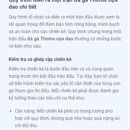
dao chi tiết
Quy trình tổ chức và diễn ra một trận đấu được xem là
rất quan trọng để đảm bảo tính công bằng, minh bạch
và an toàn cho các chiến kê. Quy trình chung trong mỗi
trận đấu
đá gà Thomo cựa dao
thường có những bước
cơ bản như sau.
Kiểm tra và ghép cặp chiến kê
Kiểm tra chiến kê là bước đầu tiên và vô cùng quan
trọng trước khi bắt đầu trận đấu. Tại đây, ban tổ chức
sẽ tiến hành kiểm tra các yếu tố cần thiết của từng con
gà tham gia thi đấu. Mỗi chiến kê phải được đánh giá
kỹ lưỡng theo các tiêu chí cụ thể như:
Cân nặng: Mỗi chiến kê phải có trọng lượng phù
hợp với quy định, không quá nhẹ hoặc quá nặng so
với đối thủ.