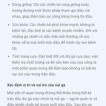
Dòng giống: Chỉ các chiến kê cùng giống hoặc
tương đương mới được phép tham gia đấu với
nhau, giúp đảm bảo sự công bằng trong thi đấu.
Sức khỏe: Các chiến kê phải khỏe mạnh, không bị
bệnh tật, đặc biệt là các bệnh truyền nhiễm. Đối với
những gà chiến có dấu hiệu bất thường về sức
khỏe, sẽ bị loại khỏi trận đấu để tránh lây lan bệnh
tật.
Tình trạng cựa: Đặc biệt đối với đá gà cựa dao, việc
kiểm tra chất lượng và độ sắc bén của cựa cũng là
một phần quan trọng để đảm bảo không có bất kỳ
sai sót nào trong trận đấu.
Xác định vị trí và vai trò của nài gà
Một yếu tố quan trọng không thể thiếu trong bất kỳ
trận đấu đá gà nào chính là nài gà – người quản lý và
điều khiển chiến kê trong suốt trận đấu. Sau khi gà