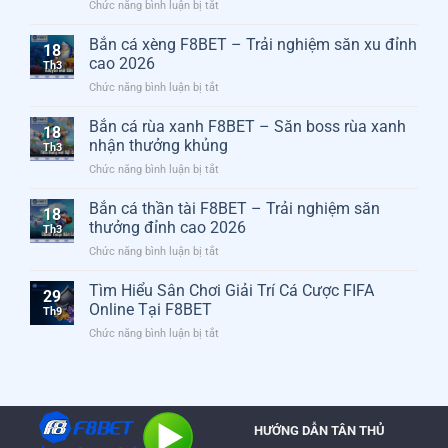
Chức năng bình luận bị tắt
ở
Giải
Đáp
Bắn cá xèng F8BET – Trải nghiệm săn xu đỉnh
18
Liệu
cao 2026
Th3
Có
Chức năng bình luận bị tắt
ở
Nên
Bắn
Dùng
cá
Bắn cá rùa xanh F8BET – Săn boss rùa xanh
Auto
18
xèng
Bắn
nhận thưởng khủng
Th3
F8BET
Cá
Chức năng bình luận bị tắt
ở
–
Không?
Bắn
Trải
Lợi
cá
Bắn cá thần tài F8BET – Trải nghiệm săn
nghiệm
Hay
18
rùa
săn
thưởng đỉnh cao 2026
Hại
Th3
xanh
xu
Chức năng bình luận bị tắt
ở
F8BET
đỉnh
Bắn
–
cao
cá
Tìm Hiểu Sân Chơi Giải Trí Cá Cược FIFA
Săn
2026
29
thần
boss
Online Tại F8BET
Th9
tài
rùa
Chức năng bình luận bị tắt
ở
F8BET
xanh
Tìm
–
nhận
Hiểu
Trải
thưởng
Sân
nghiệm
khủng
Chơi
săn
Giải
thưởng
HƯỚNG DẪN TÂN THỦ
Trí
đỉnh