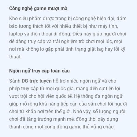
Công nghệ game mượt mà
Kho siêu phẩm được trang bị công nghệ hiện đại, đảm
bảo tương thích tốt với nhiều thiết bị như máy tính,
laptop và điện thoại di động. Điều này giúp người chơi
dễ dàng truy cập và trải nghiệm trò chơi mọi lúc, mọi
nơi mà không lo gặp phải tình trạng giật lag hay lỗi kỹ
thuật.
Ngôn ngữ truy cập toàn cầu
Sảnh
DG trực tuyến
hỗ trợ nhiều ngôn ngữ và cho
phép truy cập từ mọi quốc gia, mang đến sự tiện lợi
vượt trội cho hội viên quốc tế. Hệ thống đa ngôn ngữ
giúp mở rộng khả năng tiếp cận của sân chơi tới người
chơi từ khắp nơi trên thế giới. Nhờ vậy, số lượng người
chơi đã tăng trưởng mạnh mẽ, đồng thời xây dựng
thành công một cộng đồng game thủ vững chắc.