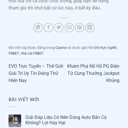
một địa chỉ cá cược chất lượng, giúp bạn dễ dàng
tham gia trò chơi bất cứ lúc nào, ở bất kỳ đâu.
Bài viết này được đăng trong
Casino
và được gắn thẻ
DG trực tuyến
,
F8BET
,
nhà cái F8BET
.
EVO Trực Tuyến – Thế Giới
Khám Phá Nổ Hũ PG Điện
Giải Trí Uy Tín Đáng Thử
Tử Cùng Thưởng Jackpot
Hiện Nay
Khủng
BÀI VIẾT MỚI
Giải Đáp Liệu Có Nên Dùng Auto Bắn Cá
10
Không? Lợi Hay Hại
Th4