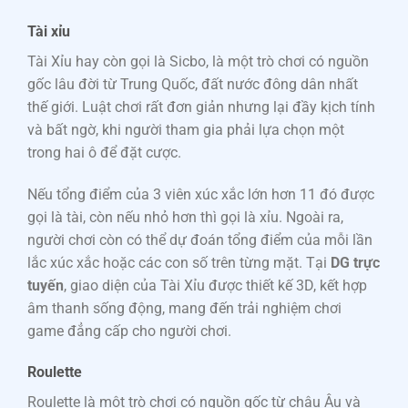
Tài xỉu
Tài Xỉu hay còn gọi là Sicbo, là một trò chơi có nguồn
gốc lâu đời từ Trung Quốc, đất nước đông dân nhất
thế giới. Luật chơi rất đơn giản nhưng lại đầy kịch tính
và bất ngờ, khi người tham gia phải lựa chọn một
trong hai ô để đặt cược.
Nếu tổng điểm của 3 viên xúc xắc lớn hơn 11 đó được
gọi là tài, còn nếu nhỏ hơn thì gọi là xỉu. Ngoài ra,
người chơi còn có thể dự đoán tổng điểm của mỗi lần
lắc xúc xắc hoặc các con số trên từng mặt. Tại
DG trực
tuyến
, giao diện của Tài Xỉu được thiết kế 3D, kết hợp
âm thanh sống động, mang đến trải nghiệm chơi
game đẳng cấp cho người chơi.
Roulette
Roulette là một trò chơi có nguồn gốc từ châu Âu và