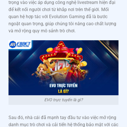
trọng vào việc áp dụng công nghệ livestream hiện đại
để kết nối người chơi từ khắp nơi trên thế giới. Mối
quan hệ hợp tác với Evolution Gaming đã là bước
ngoặt quan trọng, giúp chúng tôi nâng cao chất lượng
và mở rộng quy mô sảnh trò chơi.
EVO trực tuyến là gì?
Sau đó, nhà cái đã mạnh tay đầu tư vào việc mở rộng
danh mục trò chơi và cải tiến hệ thống bảo mật với các