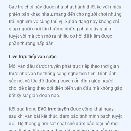
Các trò chơi này được nhà phát hành thiết kế với nhiều
phiên bản khác nhau, mang đến cho người chơi những
trải nghiệm vô cùng thú vị. Sự đa dạng này không chỉ
giúp người chơi tận hưởng những phút giây giải trí
tuyệt vời mà còn mở ra nhiều cơ hội để kiếm được
phần thưởng hấp dẫn.
Live trực tiếp ván cược
Mỗi ván đấu được truyền phát trực tiếp theo thời gian
thực nhờ vào hệ thống công nghệ tiên tiến. Hình ảnh
sắc nét và tốc độ đường truyền ổn định giúp người
chơi dễ dàng theo dõi diễn biến ván đấu mà không gặp
bất kỳ sự gián đoạn nào.
Kết quả trong
EVO trực tuyến
được công khai ngay
sau khi ván bài kết thúc, đảm bảo tính minh bạch tuyệt
đối. Hệ thống giám sát chặt chẽ đảm bảo loại bỏ mọi
yếu tố gian lận, mang đến trải nghiệm công bằng cho