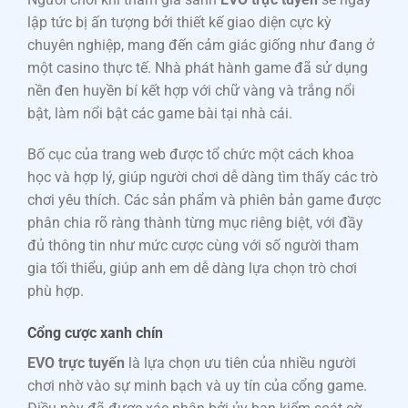
lập tức bị ấn tượng bởi thiết kế giao diện cực kỳ
chuyên nghiệp, mang đến cảm giác giống như đang ở
một casino thực tế. Nhà phát hành game đã sử dụng
nền đen huyền bí kết hợp với chữ vàng và trắng nổi
bật, làm nổi bật các game bài tại nhà cái.
Bố cục của trang web được tổ chức một cách khoa
học và hợp lý, giúp người chơi dễ dàng tìm thấy các trò
chơi yêu thích. Các sản phẩm và phiên bản game được
phân chia rõ ràng thành từng mục riêng biệt, với đầy
đủ thông tin như mức cược cùng với số người tham
gia tối thiểu, giúp anh em dễ dàng lựa chọn trò chơi
phù hợp.
Cổng cược xanh chín
EVO trực tuyến
là lựa chọn ưu tiên của nhiều người
chơi nhờ vào sự minh bạch và uy tín của cổng game.