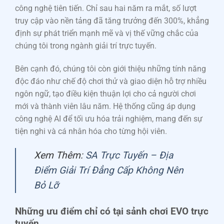
công nghệ tiên tiến. Chỉ sau hai năm ra mắt, số lượt
truy cập vào nền tảng đã tăng trưởng đến 300%, khẳng
định sự phát triển mạnh mẽ và vị thế vững chắc của
chúng tôi trong ngành giải trí trực tuyến.
Bên cạnh đó, chúng tôi còn giới thiệu những tính năng
độc đáo như chế độ chơi thử và giao diện hỗ trợ nhiều
ngôn ngữ, tạo điều kiện thuận lợi cho cả người chơi
mới và thành viên lâu năm. Hệ thống cũng áp dụng
công nghệ AI để tối ưu hóa trải nghiệm, mang đến sự
tiện nghi và cá nhân hóa cho từng hội viên.
Xem Thêm:
SA Trực Tuyến – Địa
Điểm Giải Trí Đẳng Cấp Không Nên
Bỏ Lỡ
Những ưu điểm chỉ có tại sảnh chơi EVO trực
tuyến