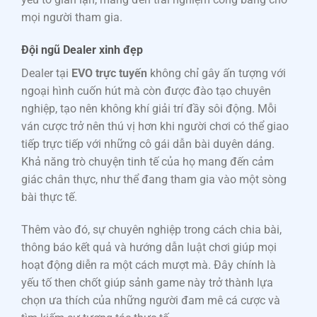
mọi người tham gia.
Đội ngũ Dealer xinh đẹp
Dealer tại
EVO trực tuyến
không chỉ gây ấn tượng với
ngoại hình cuốn hút mà còn được đào tạo chuyên
nghiệp, tạo nên không khí giải trí đầy sôi động. Mỗi
ván cược trở nên thú vị hơn khi người chơi có thể giao
tiếp trực tiếp với những cô gái dẫn bài duyên dáng.
Khả năng trò chuyện tinh tế của họ mang đến cảm
giác chân thực, như thể đang tham gia vào một sòng
bài thực tế.
Thêm vào đó, sự chuyên nghiệp trong cách chia bài,
thông báo kết quả và hướng dẫn luật chơi giúp mọi
hoạt động diễn ra một cách mượt mà. Đây chính là
yếu tố then chốt giúp sảnh game này trở thành lựa
chọn ưa thích của những người đam mê cá cược và