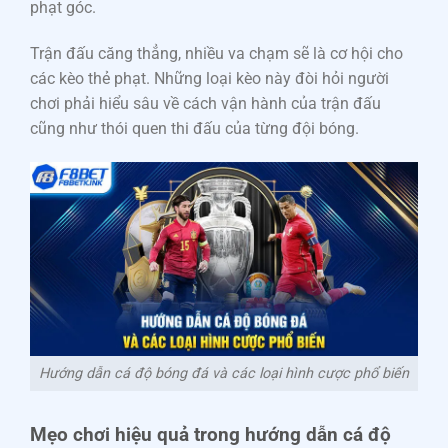
phạt góc.
Trận đấu căng thẳng, nhiều va chạm sẽ là cơ hội cho
các kèo thẻ phạt. Những loại kèo này đòi hỏi người
chơi phải hiểu sâu về cách vận hành của trận đấu
cũng như thói quen thi đấu của từng đội bóng.
Hướng dẫn cá độ bóng đá và các loại hình cược phổ biến
Mẹo chơi hiệu quả trong hướng dẫn cá độ