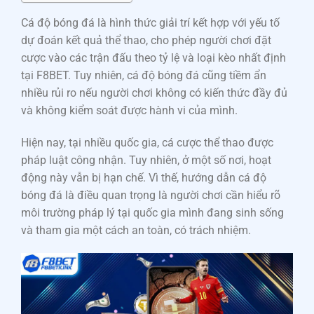
Cá độ bóng đá là hình thức giải trí kết hợp với yếu tố
dự đoán kết quả thể thao, cho phép người chơi đặt
cược vào các trận đấu theo tỷ lệ và loại kèo nhất định
tại F8BET. Tuy nhiên, cá độ bóng đá cũng tiềm ẩn
nhiều rủi ro nếu người chơi không có kiến thức đầy đủ
và không kiểm soát được hành vi của mình.
Hiện nay, tại nhiều quốc gia, cá cược thể thao được
pháp luật công nhận. Tuy nhiên, ở một số nơi, hoạt
động này vẫn bị hạn chế. Vì thế, hướng dẫn cá độ
bóng đá là điều quan trọng là người chơi cần hiểu rõ
môi trường pháp lý tại quốc gia mình đang sinh sống
và tham gia một cách an toàn, có trách nhiệm.