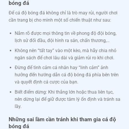
bóng đá
Để cá độ bóng đá không chỉ là trò may rủi, người chơi
cần trang bị cho mình một số chiến thuật như sau:
Nắm rõ được mọi thông tin về phong độ đội bóng,
lịch sử đối đầu, đội hình ra sân, chấn thương,…
Không nên “tất tay” vào một kèo, mà hãy chia nhỏ
ngân sách để chơi lâu dài và giảm rủi ro khi chơi.
Đừng để tình cảm cá nhân hay “linh cảm” ảnh
hưởng đến hướng dẫn cá độ bóng đá phía bên trên
và quyết định cá cược của bạn.
Biết điểm dừng: Khi thắng lớn hoặc thua liên tục,
nên dừng lại để giữ được tâm lý ổn định và tránh sa
lầy.
Những sai lầm cần tránh khi tham gia cá độ
bóng đá