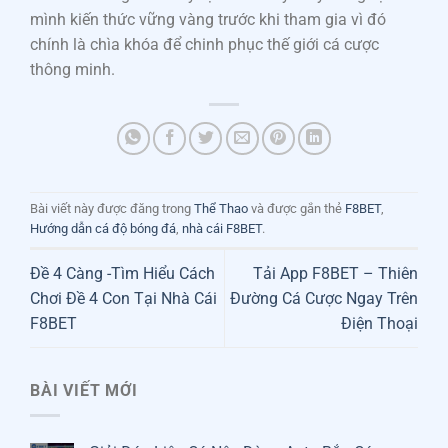
mình kiến thức vững vàng trước khi tham gia vì đó
chính là chìa khóa để chinh phục thế giới cá cược
thông minh.
Bài viết này được đăng trong
Thể Thao
và được gắn thẻ
F8BET
,
Hướng dẫn cá độ bóng đá
,
nhà cái F8BET
.
Đề 4 Càng -Tìm Hiểu Cách
Tải App F8BET – Thiên
Chơi Đề 4 Con Tại Nhà Cái
Đường Cá Cược Ngay Trên
F8BET
Điện Thoại
BÀI VIẾT MỚI