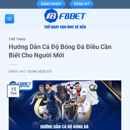
Bỏ
ĐĂNG NHẬP
ĐĂNG KÝ
qua
nội
dung
THỂ THAO
Hướng Dẫn Cá Độ Bóng Đá Điều Cần
Biết Cho Người Mới
ĐĂNG VÀO
15/04/2025
BỞI
15
Th4