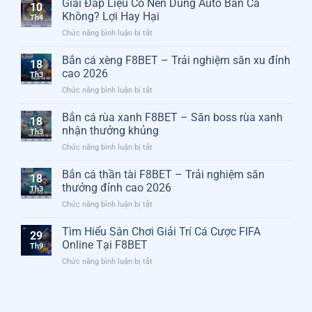
Giải Đáp Liệu Có Nên Dùng Auto Bắn Cá
10
Không? Lợi Hay Hại
Th4
Chức năng bình luận bị tắt
ở
Giải
Đáp
Bắn cá xèng F8BET – Trải nghiệm săn xu đỉnh
18
Liệu
cao 2026
Th3
Có
Chức năng bình luận bị tắt
ở
Nên
Bắn
Dùng
cá
Bắn cá rùa xanh F8BET – Săn boss rùa xanh
Auto
18
xèng
Bắn
nhận thưởng khủng
Th3
F8BET
Cá
Chức năng bình luận bị tắt
ở
–
Không?
Bắn
Trải
Lợi
cá
Bắn cá thần tài F8BET – Trải nghiệm săn
nghiệm
Hay
18
rùa
săn
thưởng đỉnh cao 2026
Hại
Th3
xanh
xu
Chức năng bình luận bị tắt
ở
F8BET
đỉnh
Bắn
–
cao
cá
Tìm Hiểu Sân Chơi Giải Trí Cá Cược FIFA
Săn
2026
29
thần
boss
Online Tại F8BET
Th9
tài
rùa
Chức năng bình luận bị tắt
ở
F8BET
xanh
Tìm
–
nhận
Hiểu
Trải
thưởng
Sân
nghiệm
khủng
Chơi
săn