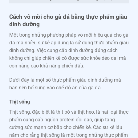
Cách vô mồi cho gà đá bằng thực phẩm giàu
dinh dưỡng
Một trong những phương pháp vô mồi hiệu quả cho gà
đá mà nhiều sư kê áp dụng là sử dụng thực phẩm giàu
dinh dưỡng. Việc cung cấp dinh dưỡng đúng cách
không chỉ giúp chiến kê có được sức khỏe dẻo dai mà
còn nâng cao khả năng chiến đấu.
Dưới đây là một số thực phẩm giàu dinh dưỡng mà
bạn nên bổ sung vào chế độ ăn của gà đá.
Thịt sống
Thịt sống, đặc biệt là thịt bò và thịt heo, là hai loại thực
phẩm cung cấp nguồn protein dồi dào, giúp tăng
cường sức mạnh cơ bắp cho chiến kê. Các sư kê lâu
năm cho rằng thịt sống là một trong những thực phẩm