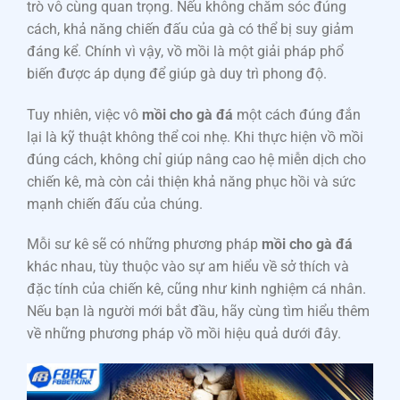
trò vô cùng quan trọng. Nếu không chăm sóc đúng
cách, khả năng chiến đấu của gà có thể bị suy giảm
đáng kể. Chính vì vậy, vồ mồi là một giải pháp phổ
biến được áp dụng để giúp gà duy trì phong độ.
Tuy nhiên, việc vô
mồi cho gà đá
một cách đúng đắn
lại là kỹ thuật không thể coi nhẹ. Khi thực hiện vồ mồi
đúng cách, không chỉ giúp nâng cao hệ miễn dịch cho
chiến kê, mà còn cải thiện khả năng phục hồi và sức
mạnh chiến đấu của chúng.
Mỗi sư kê sẽ có những phương pháp
mồi cho gà đá
khác nhau, tùy thuộc vào sự am hiểu về sở thích và
đặc tính của chiến kê, cũng như kinh nghiệm cá nhân.
Nếu bạn là người mới bắt đầu, hãy cùng tìm hiểu thêm
về những phương pháp vồ mồi hiệu quả dưới đây.