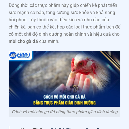
Đồng thời các thực phẩm này giúp chiến kê phát triển
sức mạnh cơ bắp, tăng cường sức khỏe và khả năng
hồi phục. Tùy thuộc vào điều kiện và nhu cầu của
chiến kê, bạn có thể kết hợp các loại thực phẩm trên để
có một chế độ dinh dưỡng hoàn chỉnh và hiệu quả cho
mồi cho gà đá
của mình.
Cách vô mồi cho gà đá bằng thực phẩm giàu dinh dưỡng