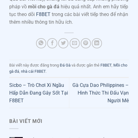
pháp vồ
mồi cho gà đá
hiệu quả nhất. Anh em hãy tiếp
tục theo dõi
F8BET
trong các bài viết tiếp theo để nhận
thêm nhiều thông tin hữu ích.
Bài viết này được đăng trong
Đá Gà
và được gắn thẻ
F8BET
,
Mồi cho
gà đá
,
nhà cái F8BET
.
Sicbo – Trò Chơi Xí Ngầu
Gà Cựa Dao Philippines –
Hấp Dẫn Đang Gây Sốt Tại
Hình Thức Thi Đấu Vạn
F8BET
Người Mê
BÀI VIẾT MỚI