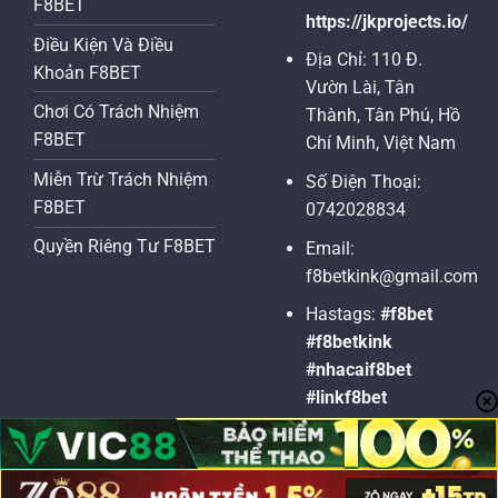
F8BET
https://jkprojects.io/
Điều Kiện Và Điều
Địa Chỉ: 110 Đ.
Khoản F8BET
Vườn Lài, Tân
Chơi Có Trách Nhiệm
Thành, Tân Phú, Hồ
F8BET
Chí Minh, Việt Nam
Miễn Trừ Trách Nhiệm
Số Điện Thoại:
F8BET
0742028834
Quyền Riêng Tư F8BET
Email:
f8betkink@gmail.com
Hastags:
#f8bet
#f8betkink
#nhacaif8bet
#linkf8bet
#trangchuf8bet
Copyright 2026 ©
F8BET