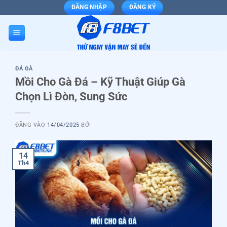
Bỏ
ĐĂNG NHẬP
ĐĂNG KÝ
qua
nội
dung
ĐÁ GÀ
Mồi Cho Gà Đá – Kỹ Thuật Giúp Gà
Chọn Lì Đòn, Sung Sức
ĐĂNG VÀO
14/04/2025
BỞI
14
Th4