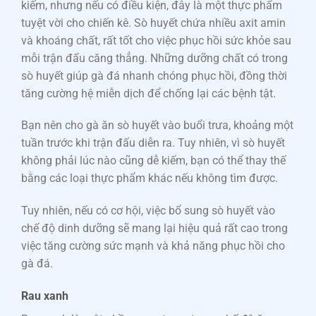
kiếm, nhưng nếu có điều kiện, đây là một thực phẩm
tuyệt vời cho chiến kê. Sò huyết chứa nhiều axit amin
và khoáng chất, rất tốt cho việc phục hồi sức khỏe sau
mỗi trận đấu căng thẳng. Những dưỡng chất có trong
sò huyết giúp gà đá nhanh chóng phục hồi, đồng thời
tăng cường hệ miễn dịch để chống lại các bệnh tật.
Bạn nên cho gà ăn sò huyết vào buổi trưa, khoảng một
tuần trước khi trận đấu diễn ra. Tuy nhiên, vì sò huyết
không phải lúc nào cũng dễ kiếm, bạn có thể thay thế
bằng các loại thực phẩm khác nếu không tìm được.
Tuy nhiên, nếu có cơ hội, việc bổ sung sò huyết vào
chế độ dinh dưỡng sẽ mang lại hiệu quả rất cao trong
việc tăng cường sức mạnh và khả năng phục hồi cho
gà đá.
Rau xanh