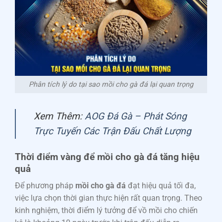
Phân tích lý do tại sao mồi cho gà đá lại quan trọng
Xem Thêm:
AOG Đá Gà – Phát Sóng
Trực Tuyến Các Trận Đấu Chất Lượng
Thời điểm vàng để mồi cho gà đá tăng hiệu
quả
Để phương pháp
mồi cho gà đá
đạt hiệu quả tối đa,
việc lựa chọn thời gian thực hiện rất quan trọng. Theo
kinh nghiệm, thời điểm lý tưởng để vồ mồi cho chiến