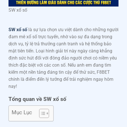
SW xổ số
SW xổ số
là sự lựa chọn ưu việt dành cho những người
đam mê xổ số trực tuyến, nhờ vào sự đa dạng trong
dịch vụ, tỷ lệ trả thưởng cạnh tranh và hệ thống bảo
mật tiên tiến. Loại hình giải trí này ngày càng khẳng
định sức hút đối với đông đảo người chơi có niềm yêu
thích đặc biệt với các con số. Nếu anh em đang tìm
kiếm một nền tảng đáng tin cậy để thử sức, F8BET
chính là điểm đến lý tưởng để trải nghiệm ngay hôm
nay!
Tổng quan về SW xổ số
Mục Lục