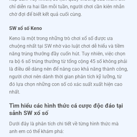
chỉ diễn ra hai lần mỗi tuần, người chơi cần kiên nhẫn
chờ đợi để biết kết quả cuối cùng.
SW xổ số Keno
Keno là một trong những trò chơi xổ số được ưa
chuộng nhất tại SW nhờ vào luật chơi dễ hiểu và tiềm
năng trúng thưởng đầy cuốn hút. Tuy nhiên, việc chọn
ra bộ 6 số trúng thưởng từ tổng cộng 45 số không phải
là điều dễ dàng nên để nâng cao khả năng thành công,
người chơi nên dành thời gian phân tích kỹ lưỡng, từ
đó lựa chọn những con số có xác suất xuất hiện cao
nhất.
Tìm hiểu các hình thức cá cược độc đáo tại
sảnh SW xổ số
Dưới đây là phân tích chi tiết về từng hình thức mà
anh em có thể khám phá: