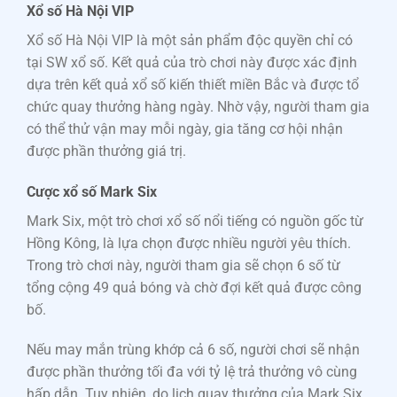
Xổ số Hà Nội VIP
Xổ số Hà Nội VIP là một sản phẩm độc quyền chỉ có
tại SW xổ số. Kết quả của trò chơi này được xác định
dựa trên kết quả xổ số kiến thiết miền Bắc và được tổ
chức quay thưởng hàng ngày. Nhờ vậy, người tham gia
có thể thử vận may mỗi ngày, gia tăng cơ hội nhận
được phần thưởng giá trị.
Cược xổ số Mark Six
Mark Six, một trò chơi xổ số nổi tiếng có nguồn gốc từ
Hồng Kông, là lựa chọn được nhiều người yêu thích.
Trong trò chơi này, người tham gia sẽ chọn 6 số từ
tổng cộng 49 quả bóng và chờ đợi kết quả được công
bố.
Nếu may mắn trùng khớp cả 6 số, người chơi sẽ nhận
được phần thưởng tối đa với tỷ lệ trả thưởng vô cùng
hấp dẫn. Tuy nhiên, do lịch quay thưởng của Mark Six