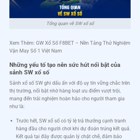
Tổng quan về SW xổ số
Xem Thêm: GW Xổ Số F8BET – Nền Tảng Thử Nghiệm
Vận May Số 1 Việt Nam
Những yếu tố tạo nên sức hút nổi bật của
sảnh SW xổ số
Sảnh xổ số SW ghi dấu ấn với độ uy tín vững chắc trên
thị trường, nổi bật nhờ hàng loạt ưu điểm vượt trội,
mang đến trải nghiệm hoàn hảo cho người tham gia
như là:
Trước hết, SW xổ số có tỷ lệ trả thưởng cạnh tranh
hàng đầu cho người chơi khi dự đoán trúng kết quả.
Kết quả tại đây được quản lý chặt chẽ, đảm bảo