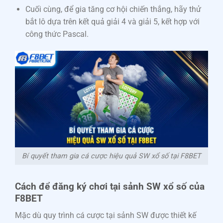
Cuối cùng, để gia tăng cơ hội chiến thắng, hãy thử
bắt lô dựa trên kết quả giải 4 và giải 5, kết hợp với
công thức Pascal.
Bí quyết tham gia cá cược hiệu quả SW xổ số tại F8BET
Cách để đăng ký chơi tại sảnh SW xổ số của
F8BET
Mặc dù quy trình cá cược tại sảnh SW được thiết kế