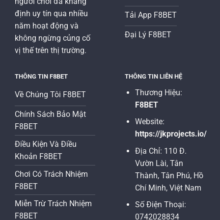
người chơi đã khẳng
định uy tín qua nhiều
Tải App F8BET
năm hoạt động và
Đại Lý F8BET
không ngừng củng cố
vị thế trên thị trường.
THÔNG TIN F8BET
THÔNG TIN LIÊN HỆ
Thương Hiệu:
Về Chúng Tôi F8BET
F8BET
Chính Sách Bảo Mật
Website:
F8BET
https://jkprojects.io/
Điều Kiện Và Điều
Địa Chỉ: 110 Đ.
Khoản F8BET
Vườn Lài, Tân
Chơi Có Trách Nhiệm
Thành, Tân Phú, Hồ
F8BET
Chí Minh, Việt Nam
Miễn Trừ Trách Nhiệm
Số Điện Thoại:
F8BET
0742028834