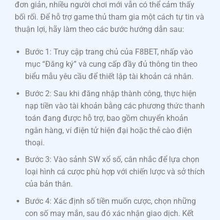
đơn giản, nhiều người chơi mới vẫn có thể cảm thấy
bối rối. Để hỗ trợ game thủ tham gia một cách tự tin và
thuận lợi, hãy làm theo các bước hướng dẫn sau:
Bước 1: Truy cập trang chủ của F8BET, nhấp vào
mục “Đăng ký” và cung cấp đầy đủ thông tin theo
biểu mẫu yêu cầu để thiết lập tài khoản cá nhân.
Bước 2: Sau khi đăng nhập thành công, thực hiện
nạp tiền vào tài khoản bằng các phương thức thanh
toán đang được hỗ trợ, bao gồm chuyển khoản
ngân hàng, ví điện tử hiện đại hoặc thẻ cào điện
thoại.
Bước 3: Vào sảnh SW xổ số, cân nhắc để lựa chọn
loại hình cá cược phù hợp với chiến lược và sở thích
của bản thân.
Bước 4: Xác định số tiền muốn cược, chọn những
con số may mắn, sau đó xác nhận giao dịch. Kết