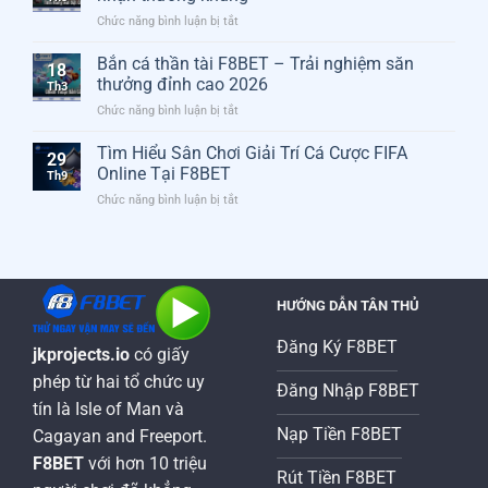
F8BET
Cá
Chức năng bình luận bị tắt
ở
–
Không?
Bắn
Trải
Lợi
cá
Bắn cá thần tài F8BET – Trải nghiệm săn
nghiệm
Hay
18
rùa
săn
thưởng đỉnh cao 2026
Hại
Th3
xanh
xu
Chức năng bình luận bị tắt
ở
F8BET
đỉnh
Bắn
–
cao
cá
Tìm Hiểu Sân Chơi Giải Trí Cá Cược FIFA
Săn
2026
29
thần
boss
Online Tại F8BET
Th9
tài
rùa
Chức năng bình luận bị tắt
ở
F8BET
xanh
Tìm
–
nhận
Hiểu
Trải
thưởng
Sân
nghiệm
khủng
Chơi
săn
Giải
thưởng
HƯỚNG DẪN TÂN THỦ
Trí
đỉnh
Cá
cao
Đăng Ký F8BET
Cược
jkprojects.io
có giấy
2026
FIFA
phép từ hai tổ chức uy
Online
Đăng Nhập F8BET
Tại
tín là Isle of Man và
F8BET
Nạp Tiền F8BET
Cagayan and Freeport.
F8BET
với hơn 10 triệu
Rút Tiền F8BET