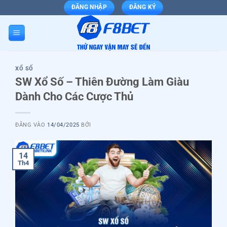
Bỏ
ĐĂNG NHẬP
ĐĂNG KÝ
qua
nội
dung
XỔ SỐ
SW Xổ Số – Thiên Đường Làm Giàu
Dành Cho Các Cược Thủ
ĐĂNG VÀO
14/04/2025
BỞI
14
Th4