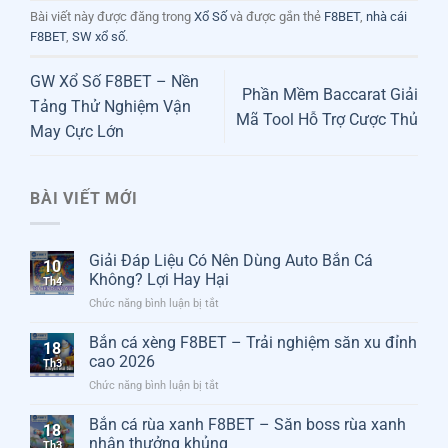
Bài viết này được đăng trong
Xổ Số
và được gắn thẻ
F8BET
,
nhà cái
F8BET
,
SW xổ số
.
GW Xổ Số F8BET – Nền
Phần Mềm Baccarat Giải
Tảng Thử Nghiệm Vận
Mã Tool Hỗ Trợ Cược Thủ
May Cực Lớn
BÀI VIẾT MỚI
Giải Đáp Liệu Có Nên Dùng Auto Bắn Cá
10
Không? Lợi Hay Hại
Th4
Chức năng bình luận bị tắt
ở
Giải
Đáp
Bắn cá xèng F8BET – Trải nghiệm săn xu đỉnh
18
Liệu
cao 2026
Th3
Có
Chức năng bình luận bị tắt
ở
Nên
Bắn
Dùng
cá
Bắn cá rùa xanh F8BET – Săn boss rùa xanh
Auto
18
xèng
Bắn
nhận thưởng khủng
Th3