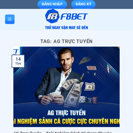
Bỏ
ĐĂNG NHẬP
ĐĂNG KÝ
qua
nội
dung
TAG:
AG TRỰC TUYẾN
14
Th4
AG trực tuyến