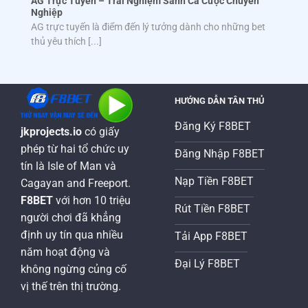
AG Trực Tuyến – Trải Nghiệm Sảnh Cá Cược Chuyên
Nghiệp
AG trực tuyến là điểm đến lý tưởng dành cho những bet
thủ yêu thích [...]
HƯỚNG DẪN TÂN THỦ
Đăng Ký F8BET
jkprojects.io
có giấy
phép từ hai tổ chức uy
Đăng Nhập F8BET
tín là Isle of Man và
Nạp Tiền F8BET
Cagayan and Freeport.
F8BET
với hơn 10 triệu
Rút Tiền F8BET
người chơi đã khẳng
định uy tín qua nhiều
Tải App F8BET
năm hoạt động và
Đại Lý F8BET
không ngừng củng cố
vị thế trên thị trường.