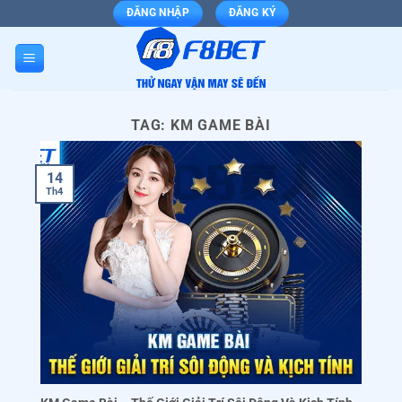
Bỏ
ĐĂNG NHẬP
ĐĂNG KÝ
qua
nội
dung
TAG:
KM GAME BÀI
14
Th4
KM Game Bài