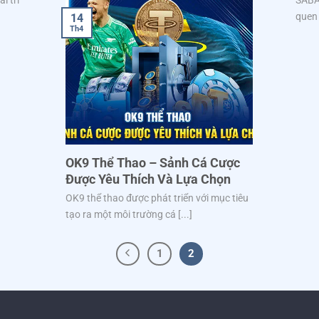
i trí
SABA 
quen 
14
 từng trận đấu
thể thao
giúp người chơi phân tích dữ liệu dễ dàng
Th4
 mang đến cảm giác chuyên nghiệp và tối ưu hóa trải nghiệm ngư
 hệ thống tỷ lệ cược phong phú, phù hợp với nhiều phong các
hiều cơ hội chiến thắng với mức thưởng hấp dẫn.
OK9 thể thao
 này giúp cân bằng trình độ giữa hai đội thông qua tỷ lệ chấp,
OK9 Thể Thao – Sảnh Cá Cược
Được Yêu Thích Và Lựa Chọn
hoặc là thua, hình thức cược đơn giản này rất phù hợp cho cả n
OK9 thể thao được phát triển với mục tiêu
tạo ra một môi trường cá [...]
ổng số bàn thắng, mang đến lựa chọn linh hoạt và chiến thuật 
1
2
 dịch hiện đại, mang đến khả năng xử lý nhanh chóng và đảm bả
hư chuyển khoản ngân hàng, ví điện tử và thẻ nạp, giúp quá trìn