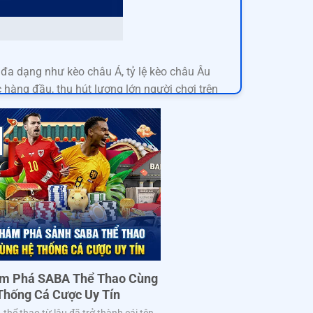
 đa dạng như kèo châu Á, tỷ lệ kèo châu Âu
 hàng đầu, thu hút lượng lớn người chơi trên
hơi
g cao, mang lại trải nghiệm đầy cuốn hút
ệ thống thanh toán hiện đại, giúp quá trình
 thể thao
u và thực hiện các thao tác đặt cược một cách
m Phá SABA Thể Thao Cùng
thực, đảm bảo người dùng luôn nắm bắt được
Thống Cá Cược Uy Tín