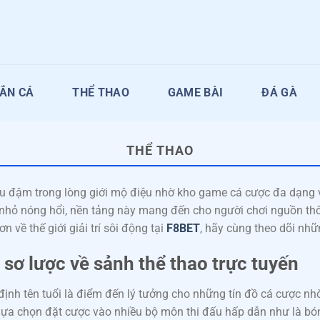
ẮN CÁ
THỂ THAO
GAME BÀI
ĐÁ GÀ
THỂ THAO
u đậm trong lòng giới mộ điệu nhờ kho game cá cược đa dạng và
 nhỏ nóng hổi, nền tảng này mang đến cho người chơi nguồn thôn
 về thế giới giải trí sôi động tại
F8BET
, hãy cùng theo dõi nhữ
sơ lược về sảnh thể thao trực tuyến
ịnh tên tuổi là điểm đến lý tưởng cho những tín đồ cá cược n
 lựa chọn đặt cược vào nhiều bộ môn thi đấu hấp dẫn như là bón