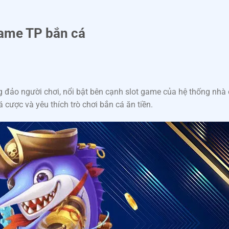
game TP bắn cá
 đảo người chơi, nổi bật bên cạnh slot game của hệ thống nhà 
cược và yêu thích trò chơi bắn cá ăn tiền.