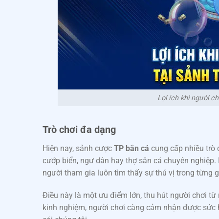
Lợi ích khi người c
Trò chơi đa dạng
Hiện nay, sảnh cược
TP bắn cá
cung cấp nhiều trò 
cướp biển, ngư dân hay thợ săn cá chuyên nghiệp.
người tham gia luôn tìm thấy sự thú vị trong từng 
Điều này là một ưu điểm lớn, thu hút người chơi t
kinh nghiệm, người chơi càng cảm nhận được sức 