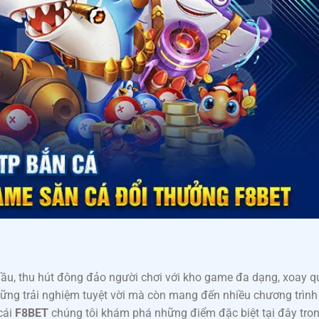
đầu, thu hút đông đảo người chơi với kho game đa dạng, xoay 
ững trải nghiệm tuyệt vời mà còn mang đến nhiều chương trìn
cái
F8BET
chúng tôi khám phá những điểm đặc biệt tại đây tron