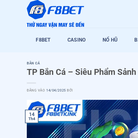
Bỏ
qua
nội
dung
F8BET
CASINO
NỔ HŨ
B
BẮN CÁ
TP Bắn Cá – Siêu Phẩm Sảnh
ĐĂNG VÀO
14/04/2025
BỞI
14
Th4