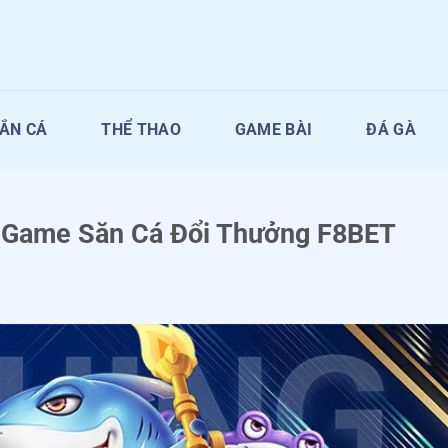
ẮN CÁ
THỂ THAO
GAME BÀI
ĐÁ GÀ
 Game Săn Cá Đổi Thưởng F8BET