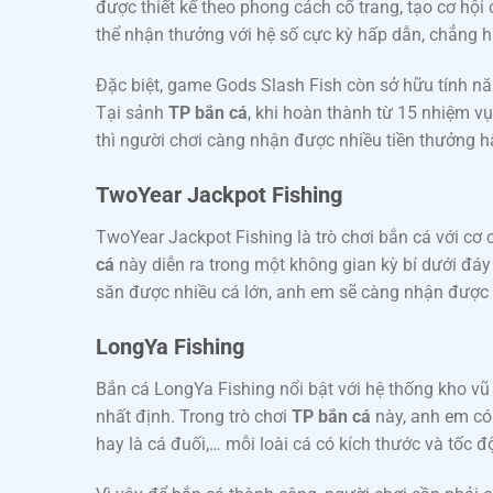
được thiết kế theo phong cách cổ trang, tạo cơ hộ
thể nhận thưởng với hệ số cực kỳ hấp dẫn, chẳng h
Đặc biệt, game Gods Slash Fish còn sở hữu tính năng
Tại sảnh
TP bắn cá
, khi hoàn thành từ 15 nhiệm v
thì người chơi càng nhận được nhiều tiền thưởng h
TwoYear Jackpot Fishing
TwoYear Jackpot Fishing là trò chơi bắn cá với cơ 
cá
này diễn ra trong một không gian kỳ bí dưới đá
săn được nhiều cá lớn, anh em sẽ càng nhận được
LongYa Fishing
Bắn cá LongYa Fishing nổi bật với hệ thống kho vũ
nhất định. Trong trò chơi
TP bắn cá
này, anh em có 
hay là cá đuối,… mỗi loài cá có kích thước và tốc độ