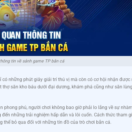
thông tin về sảnh game TP bắn cá
có những phút giây giải trí thú vị mà còn có cơ hội nhận được
ột thợ săn kho báu dưới đại dương, khám phá cũng như săn lùn
 phong phú, người chơi không bao giờ phải lo lắng về sự nhà
g đến những trải nghiệm hấp dẫn và lôi cuốn. Cách thức tham g
g thể bỏ qua đối với những tín đồ của trò chơi bắn cá.