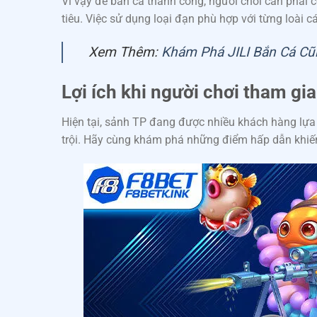
Vì vậy để bắn cá thành công, người chơi cần phải 
tiêu. Việc sử dụng loại đạn phù hợp với từng loài c
Xem Thêm:
Khám Phá JILI Bắn Cá Cũ
Lợi ích khi người chơi tham gia
Hiện tại, sảnh TP đang được nhiều khách hàng lựa
trội. Hãy cùng khám phá những điểm hấp dẫn khiế